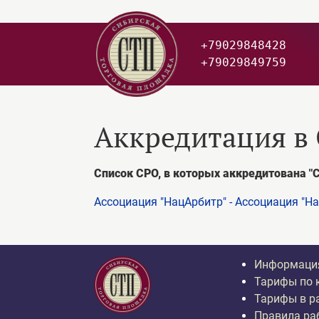
+79029848428
+79029849759
Аккредитация в
Список СРО, в которых аккредитована "
Ассоциация "НацАрбитр" - Ассоциация "
Информация
Тарифы по 
Тарифы в р
Правила ра