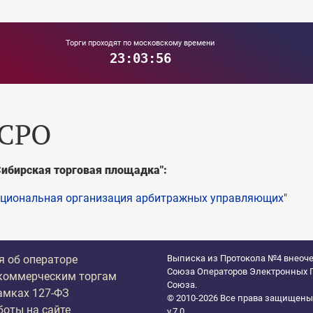
Торги проходят по московскому времени
23:03:56
 СРО
Сибирская торговая площадка":
Национальная организация арбитражных управляющих"
 об операторе
Выписка из Протокола №4 внеоче
Союза Операторов Электронных П
коммерческим торгам
Союза.
амках 127-ФЗ
© 2010-2026 Все права защищены
боты на сайте
v.7.0