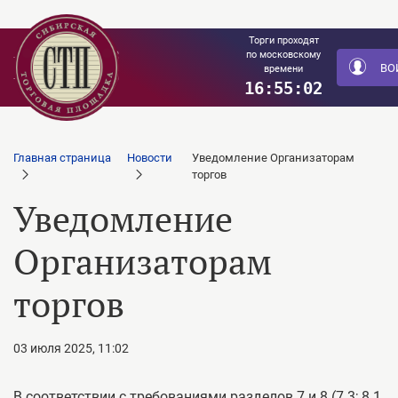
Торги проходят
+79029848428
по московскому
ВО
времени
+79029849759
16:55:02
Главная страница
Новости
Уведомление Организаторам
торгов
Уведомление
Организаторам
торгов
03 июля 2025, 11:02
В соответствии с требованиями разделов 7 и 8 (7.3; 8.1